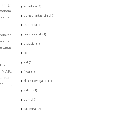
 tenaga
advokasi (1)
emahami
transplantasiginjal (1)
lak dan
audiensi (1)
courtesycall (1)
ediakan
aik dan
dispsial (1)
g tugas
cc (2)
aal (1)
tal dr.
 M.A.P.,
flyer (1)
RS, Para
klinik-rawatjalan (1)
, S.T.,
gaktib (1)
pomal (1)
isramiraj (2)