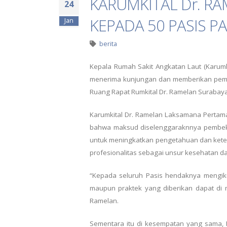
KARUMKITAL Dr. R
24
KEPADA 50 PASIS PA
Jan
berita
Kepala Rumah Sakit Angkatan Laut (Karumki
menerima kunjungan dan memberikan pembe
Ruang Rapat Rumkital Dr. Ramelan Surabaya.
Karumkital Dr. Ramelan Laksamana Pertama
bahwa maksud diselenggaraknnya pembeka
untuk meningkatkan pengetahuan dan keter
profesionalitas sebagai unsur kesehatan d
“Kepada seluruh Pasis hendaknya mengikut
maupun praktek yang diberikan dapat di m
Ramelan.
Sementara itu di kesempatan yang sama, K