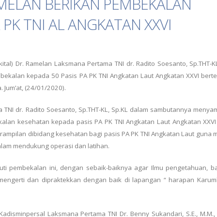
AMELAN BERIKAN PEMBEKALAN
 PK TNI AL ANGKATAN XXVI
tal) Dr. Ramelan Laksmana Pertama TNI dr. Radito Soesanto, Sp.THT-KL
kalan kepada 50 Pasis PA PK TNI Angkatan Laut Angkatan XXVI berte
 Jum’at, (24/01/2020).
 TNI dr. Radito Soesanto, Sp.THT-KL, Sp.KL dalam sambutannya menya
lan kesehatan kepada pasis PA PK TNI Angkatan Laut Angkatan XXVI
ampilan dibidang kesehatan bagi pasis PA PK TNI Angkatan Laut guna 
alam mendukung operasi dan latihan.
i pembekalan ini, dengan sebaik-baiknya agar Ilmu pengetahuan, bai
engerti dan dipraktekkan dengan baik di lapangan “ harapan Karumki
adisminpersal Laksmana Pertama TNI Dr. Benny Sukandari, S.E., M.M.