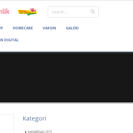
UP
HOMECARE
VAKSIN
GALERI
N DIGITAL
Kategori
pelatihan (31)