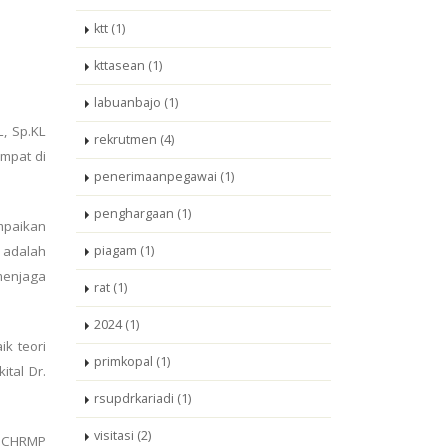
ktt (1)
kttasean (1)
labuanbajo (1)
, Sp.KL
rekrutmen (4)
mpat di
penerimaanpegawai (1)
penghargaan (1)
mpaikan
 adalah
piagam (1)
menjaga
rat (1)
2024 (1)
k teori
primkopal (1)
tal Dr.
rsupdrkariadi (1)
visitasi (2)
, CHRMP