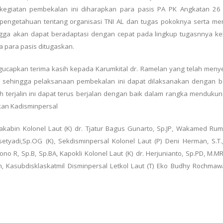
giatan pembekalan ini diharapkan para pasis PA PK Angkatan 26
pengetahuan tentang organisasi TNI AL dan tugas pokoknya serta m
ngga akan dapat beradaptasi dengan cepat pada lingkup tugasnnya ke
 para pasis ditugaskan.
ucapkan terima kasih kepada Karumkital dr. Ramelan yang telah meny
a sehingga pelaksanaan pembekalan ini dapat dilaksanakan dengan b
 terjalin ini dapat terus berjalan dengan baik dalam rangka mendukun
kan Kadisminpersal
abin Kolonel Laut (K) dr. Tjatur Bagus Gunarto, Sp.JP, Wakamed Rumki
etyadi,Sp.OG (K), Sekdisminpersal Kolonel Laut (P) Deni Herman, S.T.,
tono R, Sp.B, Sp.BA, Kapokli Kolonel Laut (K) dr. Herjunianto, Sp.PD, M.M
 Kasubdisklaskatmil Disminpersal Letkol Laut (T) Eko Budhy Rochmawan