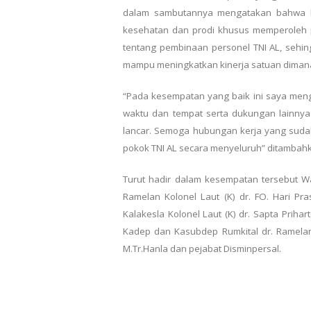
dalam sambutannya mengatakan bahwa ke
kesehatan dan prodi khusus memperoleh 
tentang pembinaan personel TNI AL, sehi
mampu meningkatkan kinerja satuan dimana
“Pada kesempatan yang baik ini saya meng
waktu dan tempat serta dukungan lainny
lancar. Semoga hubungan kerja yang sudah
pokok TNI AL secara menyeluruh” ditambah
Turut hadir dalam kesempatan tersebut Wak
Ramelan Kolonel Laut (K) dr. FO. Hari Pras
Kalakesla Kolonel Laut (K) dr. Sapta Prihar
Kadep dan Kasubdep Rumkital dr. Ramelan,
M.Tr.Hanla dan pejabat Disminpersal.