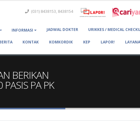
(031) 8438153, 8438154
JADWAL DOKTER
URIKKES / MEDICAL CHECK
INFORMASI
BERITA
KONTAK
KOMKORDIK
KEP
LAPOR!
LAYANA
AN BERIKAN
PASIS PA PK