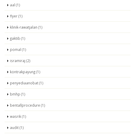
aal (1)
flyer (1)
klinik-rawatjalan (1)
gaktib (1)
pomal (1)
isramiraj (2)
kontrakpayung (1)
penyediaanobat (1)
bmhp (1)
bentallprocedure (1)
wasrik (1)
audit (1)