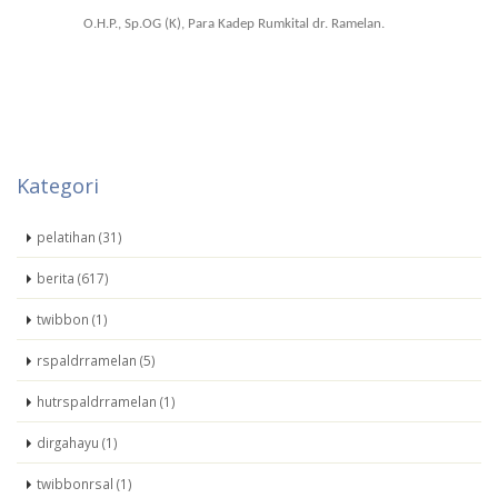
O.H.P., Sp.OG (K), Para Kadep Rumkital dr. Ramelan.
Kategori
pelatihan (31)
berita (617)
twibbon (1)
rspaldrramelan (5)
hutrspaldrramelan (1)
dirgahayu (1)
twibbonrsal (1)