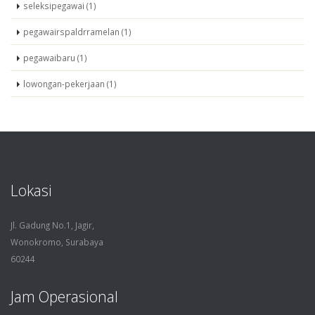
seleksipegawai (1)
pegawairspaldrramelan (1)
pegawaibaru (1)
lowongan-pekerjaan (1)
Lokasi
Jl. Gadung No.1, Jagir,
Wonokromo, Surabaya
60244
Jam Operasional