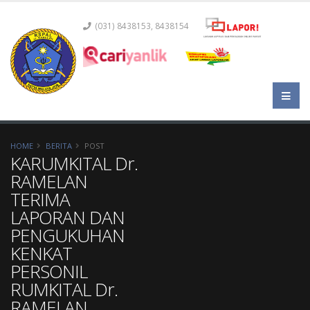
(031) 8438153, 8438154
HOME
BERITA
POST
KARUMKITAL Dr.
RAMELAN
TERIMA
LAPORAN DAN
PENGUKUHAN
KENKAT
PERSONIL
RUMKITAL Dr.
RAMELAN