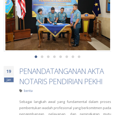
PENANDATANGANAN AKTA
19
NOTARIS PENDIRIAN PEKHI
Jan
berita
Sebagai langkah awal yang fundamental dalam proses
pembentukan wadah profesional yang berkomitmen pada
pengembangan, pelayanan, dan peningkatan mutu