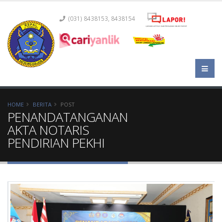
(031) 8438153, 8438154
HOME
BERITA
POST
PENANDATANGANAN
AKTA NOTARIS
PENDIRIAN PEKHI