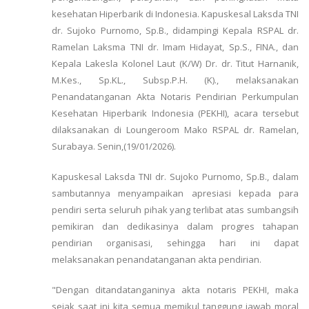
kesehatan Hiperbarik di Indonesia. Kapuskesal Laksda TNI
dr. Sujoko Purnomo, Sp.B., didampingi Kepala RSPAL dr.
Ramelan Laksma TNI dr. Imam Hidayat, Sp.S., FINA., dan
Kepala Lakesla Kolonel Laut (K/W) Dr. dr. Titut Harnanik,
M.Kes., Sp.KL., Subsp.P.H. (K)., melaksanakan
Penandatanganan Akta Notaris Pendirian Perkumpulan
Kesehatan Hiperbarik Indonesia (PEKHI), acara tersebut
dilaksanakan di Loungeroom Mako RSPAL dr. Ramelan,
Surabaya. Senin,(19/01/2026).
Kapuskesal Laksda TNI dr. Sujoko Purnomo, Sp.B., dalam
sambutannya menyampaikan apresiasi kepada para
pendiri serta seluruh pihak yang terlibat atas sumbangsih
pemikiran dan dedikasinya dalam progres tahapan
pendirian organisasi, sehingga hari ini dapat
melaksanakan penandatanganan akta pendirian.
"Dengan ditandatanganinya akta notaris PEKHI, maka
sejak saat ini kita semua memikul tanggung jawab moral