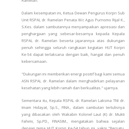
Ramelan.
Dalam kesempatan ini, Ketua Dewan Pengurus Korpri Sub
Unit RSPAL dr. Ramelan Penata III/c Agus Purnomo Rijal K.,
S.Kes. dalam sambutannya menyampaikan apresiasi dan
penghargaan yang sebesar-besarnya kepada Kepala
RSPAL dr. Ramelan beserta jajarannya atas dukungan
penuh sehingga seluruh rangkaian kegiatan HUT Korpri
Ke-54 dapat terlaksana dengan baik, hangat dan penuh
kebersamaan.
"Dukungan ini memberikan energi positif bagi kami semua
ASN RSPAL dr. Ramelan dalam menghadirkan pelayanan
kesehatan yang lebih ramah dan berkualitas." ujarnya.
Sementara itu, Kepala RSPAL dr. Ramelan Laksma TNI dr.
Imam Hidayat, Sp.S., FINA., dalam sambutan tertulisnya
yang dibacakan oleh Wakabin Kolonel Laut (K) dr. Mukti
Fahimi, Sp.PD., FINASIM., mengatakan bahwa sejalan
dengan tema HUT Korpri Ke-54 tahun ini, yakni "Bersatu,