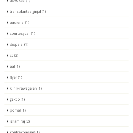
advokasi (1)
transplantasiginjal (1)
audiensi (1)
courtesycall (1)
dispsial (1)
cc (2)
aal (1)
flyer (1)
klinik-rawatjalan (1)
gaktib (1)
pomal (1)
isramiraj (2)
kontrakpayung (1)