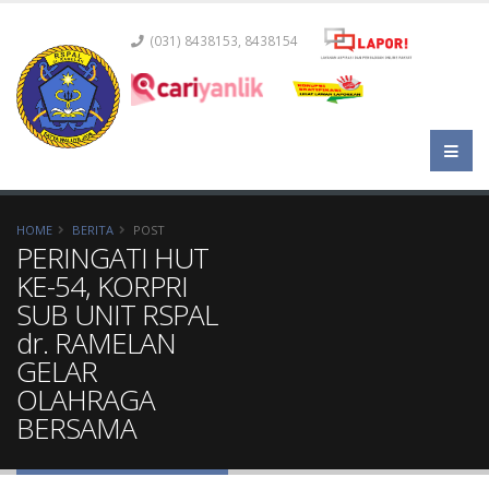
(031) 8438153, 8438154
HOME
BERITA
POST
PERINGATI HUT
KE-54, KORPRI
SUB UNIT RSPAL
dr. RAMELAN
GELAR
OLAHRAGA
BERSAMA