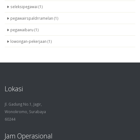
seleksipegawai (1)
pegawairspaldrramelan (1)
pegawaibaru (1)
lowongan-pekerjaan (1)
Lokasi
Jl. Gadung No.1, Jagir,
Wonokromo, Surabaya
60244
Jam Operasional