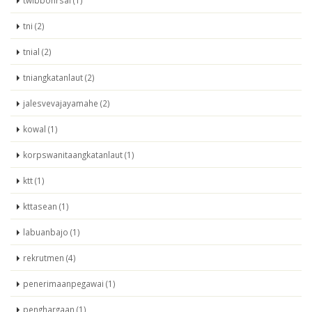
twibbonrsal (1)
tni (2)
tnial (2)
tniangkatanlaut (2)
jalesvevajayamahe (2)
kowal (1)
korpswanitaangkatanlaut (1)
ktt (1)
kttasean (1)
labuanbajo (1)
rekrutmen (4)
penerimaanpegawai (1)
penghargaan (1)