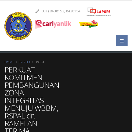
(031) 8438153, 8438154
HOME
BERITA
POST
PERKUAT
KOMITMEN
PEMBANGUNAN
ZONA
INTEGRITAS
MENUJU WBBM,
RSPAL dr.
RAMELAN
TERIMA