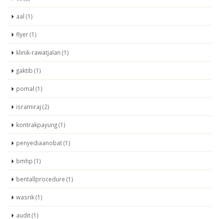
aal (1)
flyer (1)
klinik-rawatjalan (1)
gaktib (1)
pomal (1)
isramiraj (2)
kontrakpayung (1)
penyediaanobat (1)
bmhp (1)
bentallprocedure (1)
wasrik (1)
audit (1)