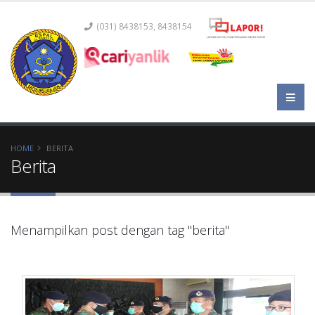
(031) 8438153, 8438154
HOME
BERITA
Berita
Menampilkan post dengan tag "berita"