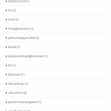
twibbonrsal (1)
tni (2)
tnial (2)
tniangkatanlaut (2)
jalesvevajayamahe (2)
kowal (1)
korpswanitaangkatanlaut (1)
ktt (1)
kttasean (1)
labuanbajo (1)
rekrutmen (4)
penerimaanpegawai (1)
penghargaan (1)