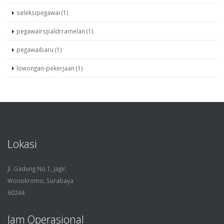
seleksipegawai (1)
pegawairspaldrramelan (1)
pegawaibaru (1)
lowongan-pekerjaan (1)
Lokasi
Jl. Gadung No.1, Jagir,
Wonokromo, Surabaya
60244
Jam Operasional