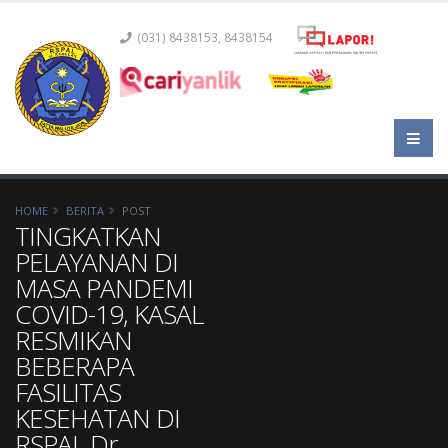
(031) 8438153, 8438154
HOME
BERITA
POST
TINGKATKAN
PELAYANAN DI
MASA PANDEMI
COVID-19, KASAL
RESMIKAN
BEBERAPA
FASILITAS
KESEHATAN DI
RSPAL Dr.