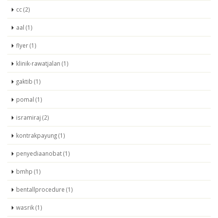
cc (2)
aal (1)
flyer (1)
klinik-rawatjalan (1)
gaktib (1)
pomal (1)
isramiraj (2)
kontrakpayung (1)
penyediaanobat (1)
bmhp (1)
bentallprocedure (1)
wasrik (1)