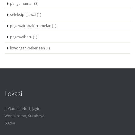
pengumuman (3)
seleksipegawai (1)
pegawairspaldrramelan (1)
pegawaibaru (1)
lowongan-pekerjaan (1)
Lokasi
Jl. Gadung No.1, Jagir,
Wonokromo, Surabaya
60244