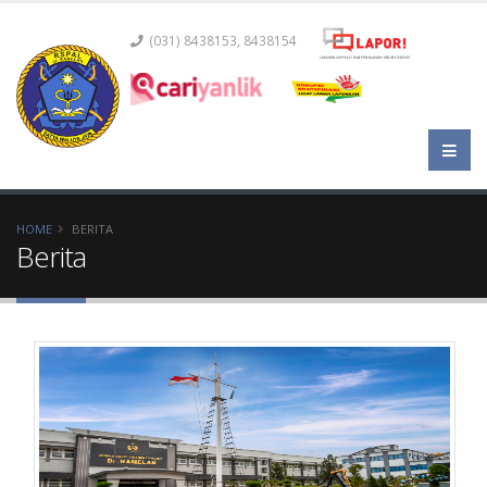
(031) 8438153, 8438154
HOME
BERITA
Berita