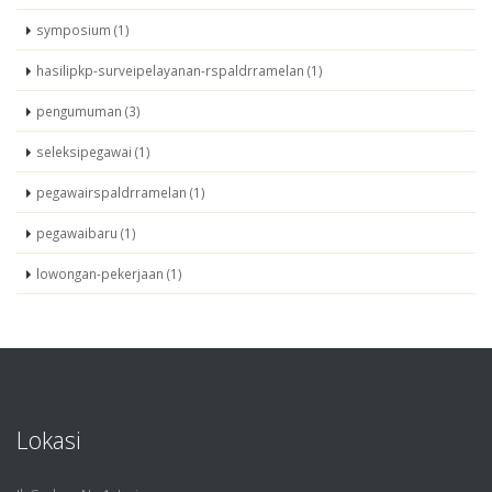
symposium (1)
hasilipkp-surveipelayanan-rspaldrramelan (1)
pengumuman (3)
seleksipegawai (1)
pegawairspaldrramelan (1)
pegawaibaru (1)
lowongan-pekerjaan (1)
Lokasi