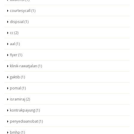
courtesycall (1)
dispsial (1)
cc (2)
aal (1)
flyer (1)
klinik-rawatjalan (1)
gaktib (1)
pomal (1)
isramiraj (2)
kontrakpayung (1)
penyediaanobat (1)
bmhp (1)