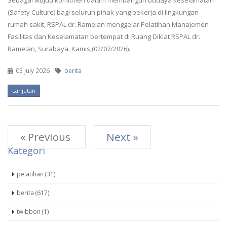
Sebagai wujud komitmen dalam membangun budaya keselamatan
(Safety Culture) bagi seluruh pihak yang bekerja di lingkungan
rumah sakit, RSPAL dr. Ramelan menggelar Pelatihan Manajemen
Fasilitas dan Keselamatan bertempat di Ruang Diklat RSPAL dr.
Ramelan, Surabaya. Kamis,(02/07/2026).
03 July 2026
berita
Lanjutan
« Previous
Next »
Kategori
pelatihan (31)
berita (617)
twibbon (1)