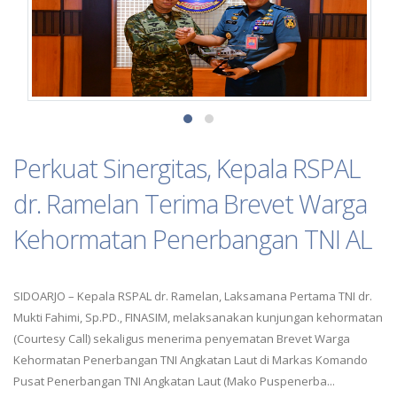
Perkuat Sinergitas, Kepala RSPAL
dr. Ramelan Terima Brevet Warga
Kehormatan Penerbangan TNI AL
SIDOARJO – Kepala RSPAL dr. Ramelan, Laksamana Pertama TNI dr.
Mukti Fahimi, Sp.PD., FINASIM, melaksanakan kunjungan kehormatan
(Courtesy Call) sekaligus menerima penyematan Brevet Warga
Kehormatan Penerbangan TNI Angkatan Laut di Markas Komando
Pusat Penerbangan TNI Angkatan Laut (Mako Puspenerba...