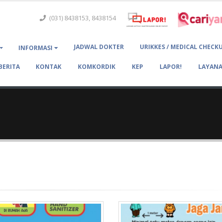
(031) 8438153, 8438154
JADWAL DOKTER
URIKKES / MEDICAL CHECK
INFORMASI
BERITA
KONTAK
KOMKORDIK
KEP
LAPOR!
LAYANA