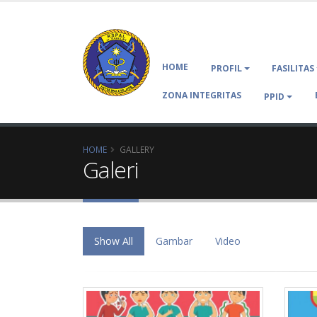
HOME
PROFIL
FASILITAS
ZONA INTEGRITAS
PPID
HOME
GALLERY
Galeri
Show All
Gambar
Video