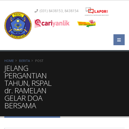
(031) 8438153, 8438154
HOME
BERITA
POST
JELANG
PERGANTIAN
TAHUN, RSPAL
dr. RAMELAN
GELAR DOA
BERSAMA