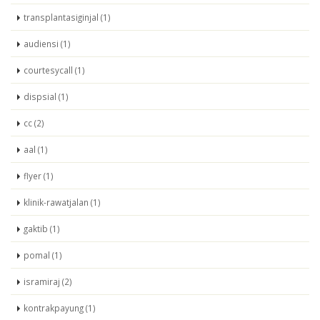
transplantasiginjal (1)
audiensi (1)
courtesycall (1)
dispsial (1)
cc (2)
aal (1)
flyer (1)
klinik-rawatjalan (1)
gaktib (1)
pomal (1)
isramiraj (2)
kontrakpayung (1)