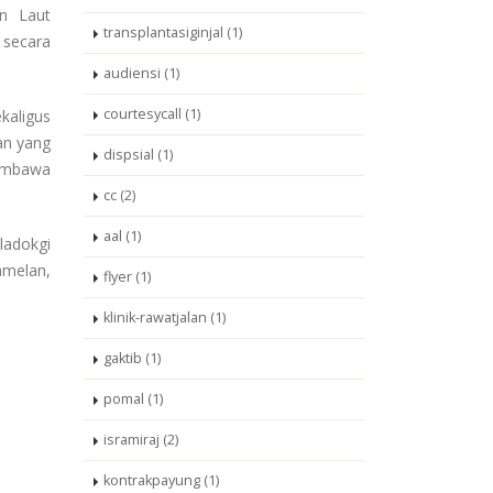
n Laut
transplantasiginjal (1)
 secara
audiensi (1)
courtesycall (1)
kaligus
an yang
dispsial (1)
membawa
cc (2)
aal (1)
ladokgi
amelan,
flyer (1)
klinik-rawatjalan (1)
gaktib (1)
pomal (1)
isramiraj (2)
kontrakpayung (1)