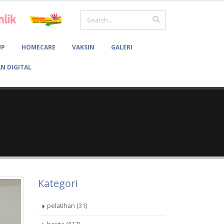
UP
HOMECARE
VAKSIN
GALERI
N DIGITAL
Kategori
pelatihan (31)