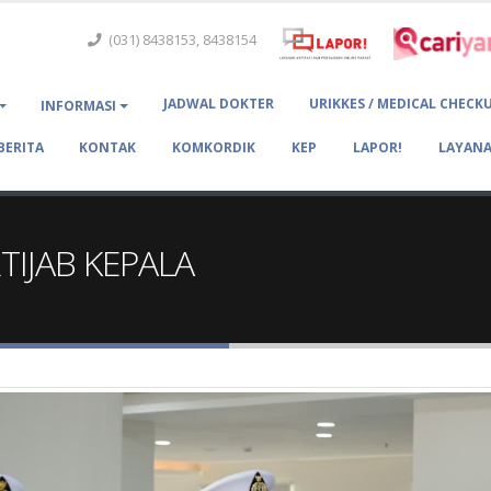
(031) 8438153, 8438154
JADWAL DOKTER
URIKKES / MEDICAL CHECK
INFORMASI
BERITA
KONTAK
KOMKORDIK
KEP
LAPOR!
LAYANA
TIJAB KEPALA