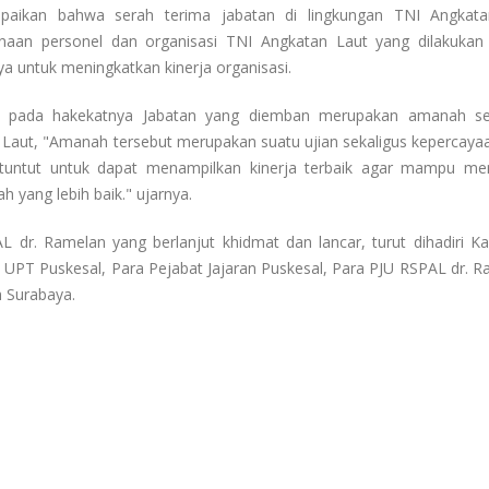
aikan bahwa serah terima jabatan di lingkungan TNI Angkata
naan personel dan organisasi TNI Angkatan Laut yang dilakukan
a untuk meningkatkan kinerja organisasi.
n pada hakekatnya Jabatan yang diemban merupakan amanah se
 Laut, "Amanah tersebut merupakan suatu ujian sekaligus kepercaya
 dituntut untuk dapat menampilkan kinerja terbaik agar mampu 
h yang lebih baik." ujarnya.
 dr. Ramelan yang berlanjut khidmat dan lancar, turut dihadiri Ka
 UPT Puskesal, Para Pejabat Jajaran Puskesal, Para PJU RSPAL dr. R
 Surabaya.