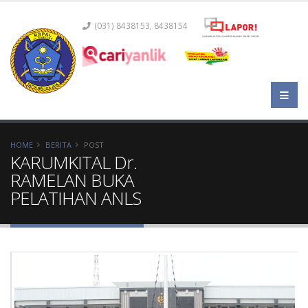
(031) 8438153, 8438154
HOME
BERITA
POST
KARUMKITAL Dr.
RAMELAN BUKA
PELATIHAN ANLS