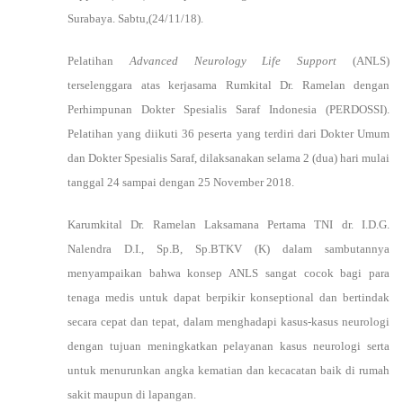
Surabaya. Sabtu,(24/11/18).
Pelatihan
Advanced Neurology Life Support
(ANLS)
terselenggara atas kerjasama Rumkital Dr. Ramelan dengan
Perhimpunan Dokter Spesialis Saraf Indonesia (PERDOSSI).
Pelatihan yang diikuti 36 peserta yang terdiri dari Dokter Umum
dan Dokter Spesialis Saraf, dilaksanakan selama 2 (dua) hari mulai
tanggal 24 sampai dengan 25 November 2018.
Karumkital Dr. Ramelan Laksamana Pertama TNI dr. I.D.G.
Nalendra D.I., Sp.B, Sp.BTKV (K) dalam sambutannya
menyampaikan bahwa konsep ANLS sangat cocok bagi para
tenaga medis untuk dapat berpikir konseptional dan bertindak
secara cepat dan tepat, dalam menghadapi kasus-kasus neurologi
dengan tujuan meningkatkan pelayanan kasus neurologi serta
untuk menurunkan angka kematian dan kecacatan baik di rumah
sakit maupun di lapangan.