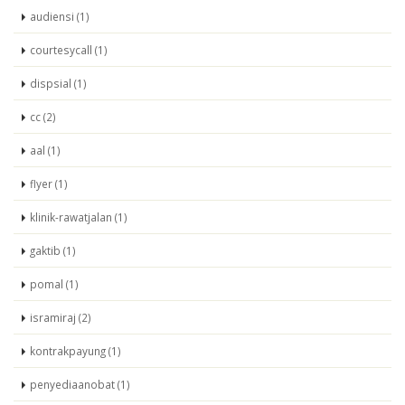
audiensi (1)
courtesycall (1)
dispsial (1)
cc (2)
aal (1)
flyer (1)
klinik-rawatjalan (1)
gaktib (1)
pomal (1)
isramiraj (2)
kontrakpayung (1)
penyediaanobat (1)