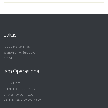
Lokasi
Jl. Gadung No.1, Jagir,
Wonokromo, Surabaya
60244
Jam Operasional
IGD : 24 Jam
Poliklinik : 07.00 - 14.00
Urikkes : 07.00 - 10.00
Klinik Estetika : 07.00 - 17.00