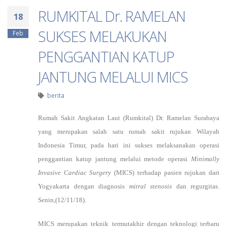
RUMKITAL Dr. RAMELAN
18
SUKSES MELAKUKAN
Feb
PENGGANTIAN KATUP
JANTUNG MELALUI MICS
berita
Rumah Sakit Angkatan Laut (Rumkital) Dr. Ramelan Surabaya
yang merupakan salah satu rumah sakit rujukan Wilayah
Indonesia Timur, pada hari ini sukses melaksanakan operasi
penggantian katup jantung melalui metode operasi
Minimally
Invasive Cardiac Surgery
(MICS) terhadap pasien rujukan dari
Yogyakarta dengan diagnosis
mitral stenosis
dan regurgitas.
Senin,(12/11/18).
MICS merupakan teknik termutakhir dengan teknologi terbaru