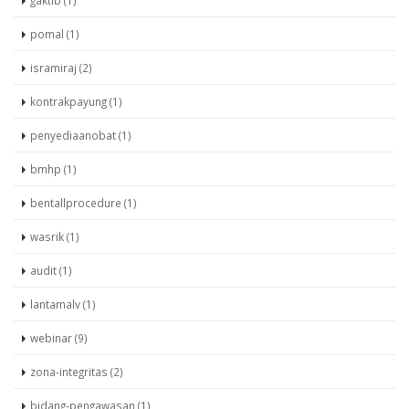
gaktib (1)
pomal (1)
isramiraj (2)
kontrakpayung (1)
penyediaanobat (1)
bmhp (1)
bentallprocedure (1)
wasrik (1)
audit (1)
lantamalv (1)
webinar (9)
zona-integritas (2)
bidang-pengawasan (1)