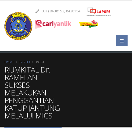
(031) 8438153, 8438154
HOME
BERITA
POST
RUMKITAL Dr.
RAMELAN
SUKSES
MELAKUKAN
PENGGANTIAN
KATUP JANTUNG
MELALUI MICS