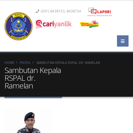
(031) 8438153, 8438154
HOME
PROFIL
SAMBUTAN KEPALA RSPAL DR. RAMELAN
Sambutan Kepala
RSPAL dr.
Ramelan