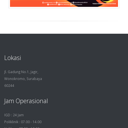
Lokasi
Jl. Gadung No.1, Jagir,
Wonokromo, Surabaya
60244
Jam Operasional
IGD : 24 Jam
Poliklinik : 07.00 - 14.00