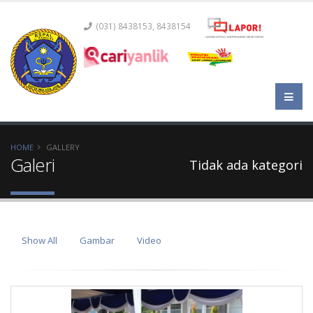
(031) 8438153, 8438154
HOME
GALLERY
Galeri
Tidak ada kategori
Show All
Gambar
Video