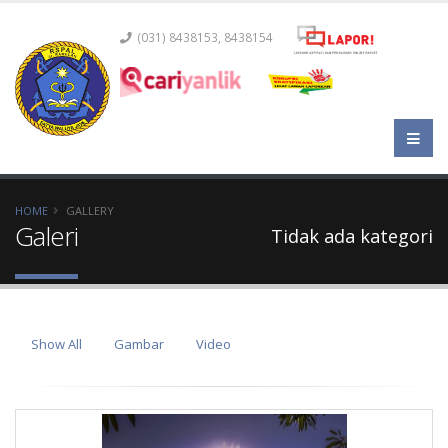
(031) 8438153, 8438154
HOME
GALLERY
Galeri
Tidak ada kategori
Show All
Gambar
Video