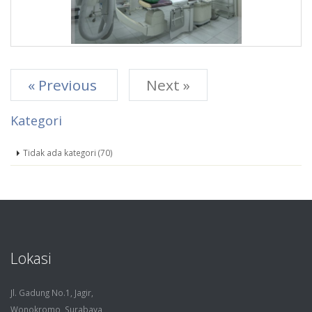
« Previous
Next »
Kategori
Tidak ada kategori (70)
Lokasi
Jl. Gadung No.1, Jagir,
Wonokromo, Surabaya