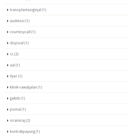
transplantasiginjal (1)
audiensi (1)
courtesycall (1)
dispsial (1)
cc (2)
aal (1)
flyer (1)
klinik-rawatjalan (1)
gaktib (1)
pomal (1)
isramiraj (2)
kontrakpayung (1)