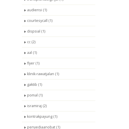
audiensi (1)
courtesycall (1)
dispsial (1)
cc (2)
aal (1)
flyer (1)
klinik-rawatjalan (1)
gaktib (1)
pomal (1)
isramiraj (2)
kontrakpayung (1)
penyediaanobat (1)