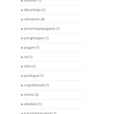
kttasean (1)
labuanbajo (1)
rekrutmen (4)
penerimaanpegawai (1)
penghargaan (1)
piagam (1)
rat (1)
2024 (1)
primkopal (1)
rsupdrkariadi (1)
visitasi (2)
advokasi (1)
transplantasiginjal (1)