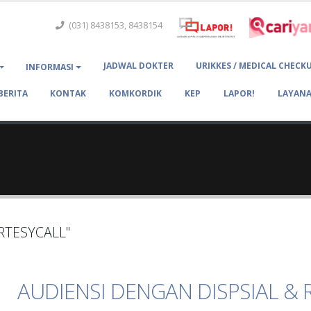
(031) 8438153, 8438154
JADWAL DOKTER
URIKKES / MEDICAL CHECK
INFORMASI
BERITA
KONTAK
KOMKORDIK
KEP
LAPOR!
LAYANA
RTESYCALL"
AUDIENSI DENGAN DISPSIAL & 