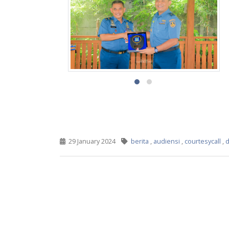
29 January 2024
berita
,
audiensi
,
courtesycall
,
d