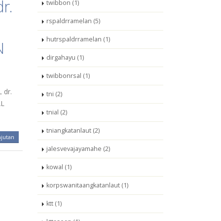
r.
twibbon (1)
rspaldrramelan (5)
hutrspaldrramelan (1)
N
dirgahayu (1)
twibbonrsal (1)
 dr.
tni (2)
AL
tnial (2)
tniangkatanlaut (2)
njutan
jalesvevajayamahe (2)
kowal (1)
korpswanitaangkatanlaut (1)
ktt (1)