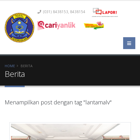
(031) 8438153, 8438154
HOME
BERITA
Berita
Menampilkan post dengan tag "lantamalv"