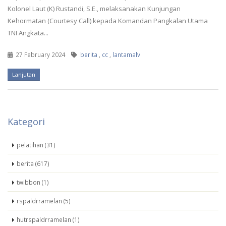
Kolonel Laut (K) Rustandi, S.E., melaksanakan Kunjungan
Kehormatan (Courtesy Call) kepada Komandan Pangkalan Utama
TNI Angkata...
27 February 2024
berita
,
cc
,
lantamalv
Lanjutan
Kategori
pelatihan (31)
berita (617)
twibbon (1)
rspaldrramelan (5)
hutrspaldrramelan (1)