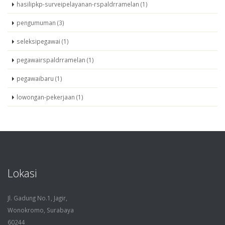
hasilipkp-surveipelayanan-rspaldrramelan (1)
pengumuman (3)
seleksipegawai (1)
pegawairspaldrramelan (1)
pegawaibaru (1)
lowongan-pekerjaan (1)
Lokasi
Jl. Gadung No.1, Jagir,
Wonokromo, Surabaya
60244