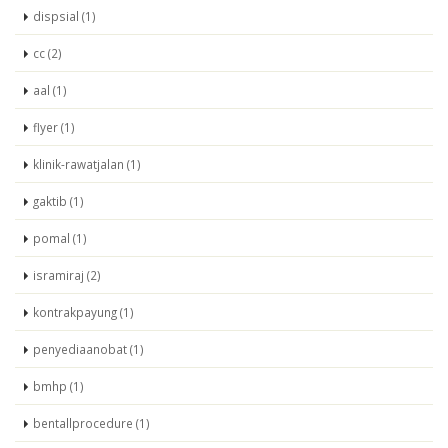
dispsial (1)
cc (2)
aal (1)
flyer (1)
klinik-rawatjalan (1)
gaktib (1)
pomal (1)
isramiraj (2)
kontrakpayung (1)
penyediaanobat (1)
bmhp (1)
bentallprocedure (1)