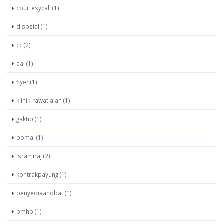
courtesycall (1)
dispsial (1)
cc (2)
aal (1)
flyer (1)
klinik-rawatjalan (1)
gaktib (1)
pomal (1)
isramiraj (2)
kontrakpayung (1)
penyediaanobat (1)
bmhp (1)