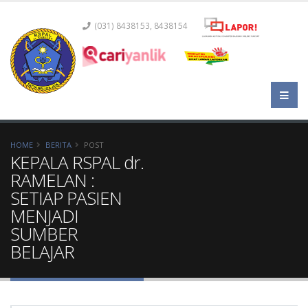
(031) 8438153, 8438154
HOME
BERITA
POST
KEPALA RSPAL dr.
RAMELAN :
SETIAP PASIEN
MENJADI
SUMBER
BELAJAR