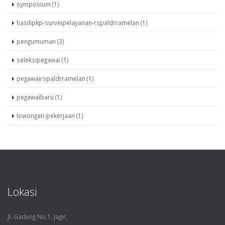
symposium (1)
hasilipkp-surveipelayanan-rspaldrramelan (1)
pengumuman (3)
seleksipegawai (1)
pegawairspaldrramelan (1)
pegawaibaru (1)
lowongan-pekerjaan (1)
Lokasi
Jl. Gadung No.1, Jagir,