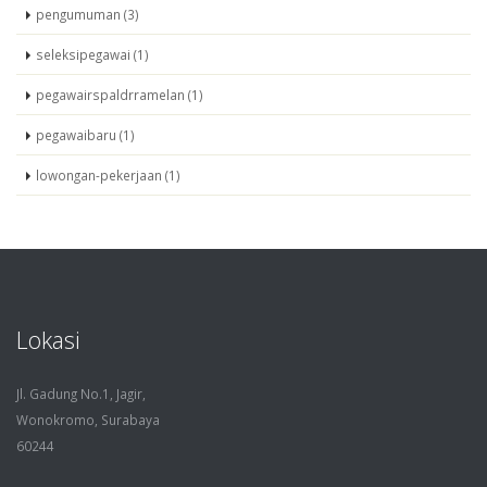
pengumuman (3)
seleksipegawai (1)
pegawairspaldrramelan (1)
pegawaibaru (1)
lowongan-pekerjaan (1)
Lokasi
Jl. Gadung No.1, Jagir,
Wonokromo, Surabaya
60244