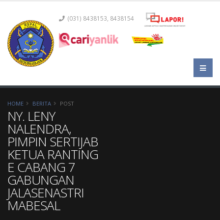
(031) 8438153, 8438154
HOME
BERITA
POST
NY. LENY
NALENDRA,
PIMPIN SERTIJAB
KETUA RANTING
E CABANG 7
GABUNGAN
JALASENASTRI
MABESAL