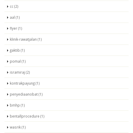
cc (2)
aal (1)
flyer (1)
klinik-rawatjalan (1)
gaktib (1)
pomal (1)
isramiraj (2)
kontrakpayung (1)
penyediaanobat (1)
bmhp (1)
bentallprocedure (1)
wasrik (1)