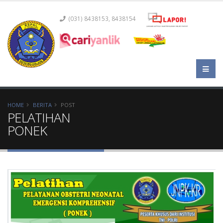
(031) 8438153, 8438154
HOME
BERITA
POST
PELATIHAN
PONEK