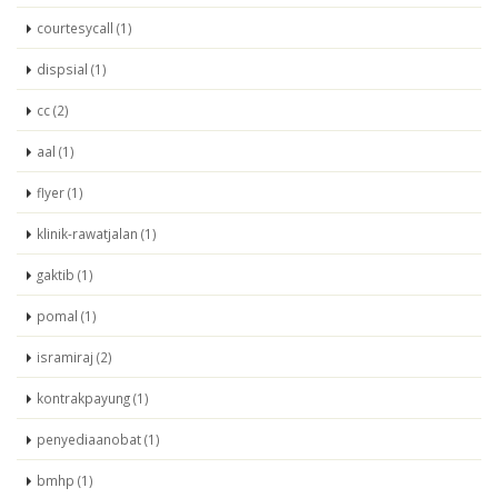
courtesycall (1)
dispsial (1)
cc (2)
aal (1)
flyer (1)
klinik-rawatjalan (1)
gaktib (1)
pomal (1)
isramiraj (2)
kontrakpayung (1)
penyediaanobat (1)
bmhp (1)