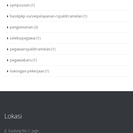
symposium (1)
hasilipkp-surveipelayanan-rspaldrramelan (1)
pengumuman (3)
seleksipegawai (1)
pegawairspaldrramelan (1)
pegawaibaru (1)
lowongan-pekerjaan (1)
Lokasi
Jl. Gadung No.1, Jagir,