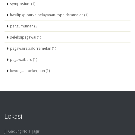
symposium (1)
hasilipkp-surveipelayanan-rspaldrramelan (1)
pengumuman (3)
seleksipegawai (1)
pegawairspaldrramelan (1)
pegawaibaru (1)
lowongan-pekerjaan (1)
Lokasi
Jl. Gadung No.1, Jagir,