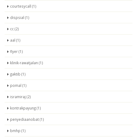
courtesycall (1)
dispsial (1)
cc (2)
aal (1)
flyer (1)
klinik-rawatjalan (1)
gaktib (1)
pomal (1)
isramiraj (2)
kontrakpayung (1)
penyediaanobat (1)
bmhp (1)