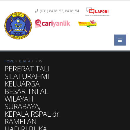
(031) 8438153, 8438154
HOME
BERITA
POST
PERERAT TALI
SILATURAHMI
KELUARGA
BESAR TNI AL
WILAYAH
SURABAYA,
KEPALA RSPAL dr.
RAMELAN
HADIRI BUKA