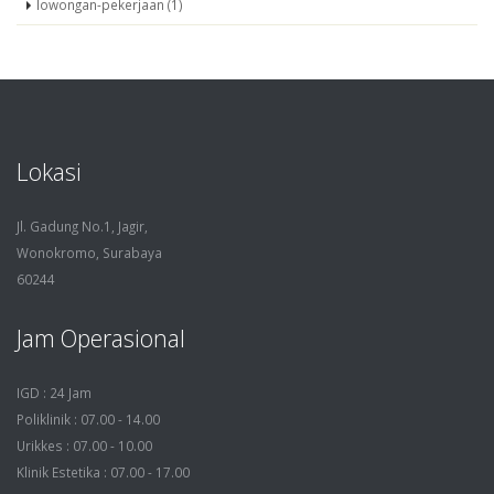
lowongan-pekerjaan (1)
Lokasi
Jl. Gadung No.1, Jagir,
Wonokromo, Surabaya
60244
Jam Operasional
IGD : 24 Jam
Poliklinik : 07.00 - 14.00
Urikkes : 07.00 - 10.00
Klinik Estetika : 07.00 - 17.00