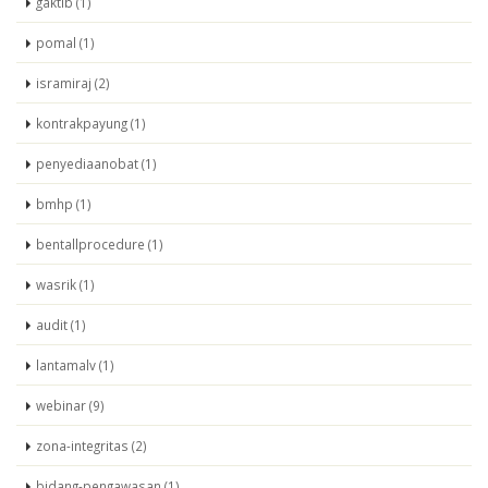
gaktib (1)
pomal (1)
isramiraj (2)
kontrakpayung (1)
penyediaanobat (1)
bmhp (1)
bentallprocedure (1)
wasrik (1)
audit (1)
lantamalv (1)
webinar (9)
zona-integritas (2)
bidang-pengawasan (1)