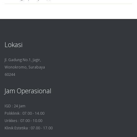
Lokasi
Jl. Gadung No.1, Jagir,
Wonokromo, Surabaya
60244
Jam Operasional
IGD : 24 Jam
Poliklinik : 07.00 - 14.00
Urikkes : 07.00 - 10.00
Klinik Estetika : 07.00 - 17.00