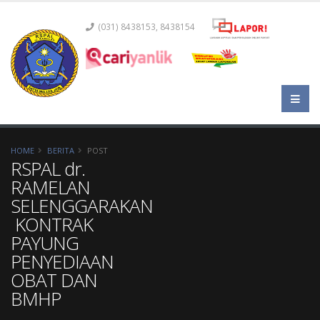
(031) 8438153, 8438154
HOME
BERITA
POST
RSPAL dr.
RAMELAN
SELENGGARAKAN
KONTRAK
PAYUNG
PENYEDIAAN
OBAT DAN
BMHP