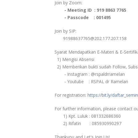
Join by Zoom:
- Meeting ID : 919 8863 7765
- Passcode : 001495
Join by SIP:
91988637765@202.177.207.158
Syarat Mendapatkan E-Materi & E-Sertifik
1) Mengisi Absensi
2) Memberikan bukti sudah Follow, Subs
- Instagram : @rspaldrramelan
- Youtube : RSPAL dr Ramelan
For registration:
https://bit.ly/daftar_sem
For further information, please contact o
1) Kpt. Luluk : 081332686360
2) Rifatin : 085930990297
Thankyou and Let's Join Us!