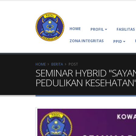
HOME
PROFIL
FASILITAS
ZONA INTEGRITAS
PPID
HOME
BERITA
POST
SEMINAR HYBRID "SAYAN
PEDULIKAN KESEHATAN