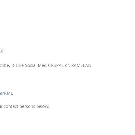
at:
cribe, & Like Sosial Media RSPAL dr. RAMELAN
inarRML
ur contact persons below: