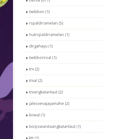
berita (617)
twibbon (1)
rspaldrramelan (5)
hutrspaldrramelan (1)
dirgahayu (1)
twibbonrsal (1)
tni (2)
tnial (2)
tniangkatanlaut (2)
jalesvevajayamahe (2)
kowal (1)
korpswanitaangkatanlaut (1)
ktt (1)