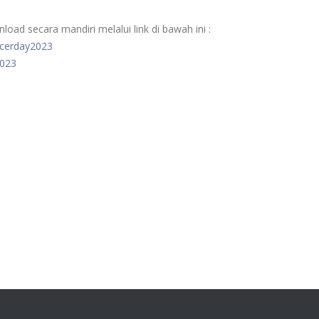
load secara mandiri melalui link di bawah ini :
cancerday2023
2023