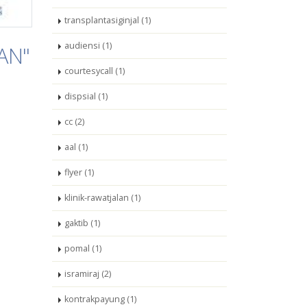
transplantasiginjal (1)
audiensi (1)
AN"
courtesycall (1)
dispsial (1)
cc (2)
aal (1)
flyer (1)
klinik-rawatjalan (1)
gaktib (1)
pomal (1)
isramiraj (2)
kontrakpayung (1)