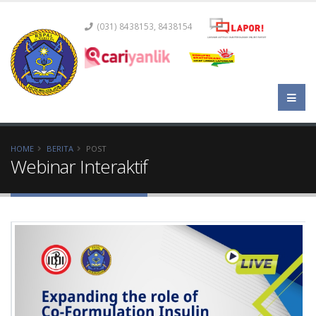
(031) 8438153, 8438154
HOME
BERITA
POST
Webinar Interaktif