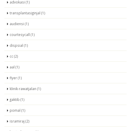
advokasi (1)
transplantasiginjal (1)
audiensi (1)
courtesycall (1)
dispsial (1)
cc (2)
aal (1)
flyer (1)
klinik-rawatjalan (1)
gaktib (1)
pomal (1)
isramiraj (2)