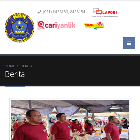
(031) 8438153, 8438154
HOME
BERITA
Berita